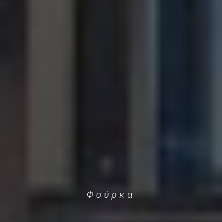
Φούρκα